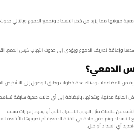
دمعية مرونتها مما يزيد من خطر الانسداد وتجمع الدموع وبالتالي حدوث
و تسدها وإعاقة تصريف الدموع ويؤدي إلى حدوث التهاب كيس الدمع.
اقر
س الدمعي؟
قاية من المضاعفات وهناك عدة خطوات وطرق للوصول إلى التشخيص الس
 الحالية مدتها، وشدتها، بالإضافة إلى أي حالات صحية سابقة تساهم
 عن علامات مثل التورم، الاحمرار، الألم، أو وجود إفرازات قيحية
لانسداد ويتم حقن مادة في القناة الدمعية ثم تصويرها بالأشعة السي
حديد أي انسداد أو خلل.