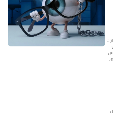
زات
عن
هر
ن