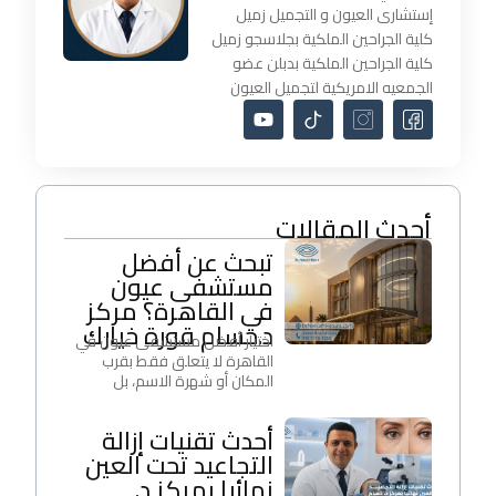
إستشارى العيون و التجميل زميل
كلية الجراحين الملكية بجلاسجو زميل
كلية الجراحين الملكية بدبلن عضو
الجمعيه الامريكية لتجميل العيون
أحدث المقالات
تبحث عن أفضل
مستشفى عيون
في القاهرة؟ مركز
د.حسام قورة خيارك
اختيار أفضل مستشفى عيون في
القاهرة لا يتعلق فقط بقرب
المكان أو شهرة الاسم، بل
أحدث تقنيات إزالة
التجاعيد تحت العين
نهائيا بمركز د.