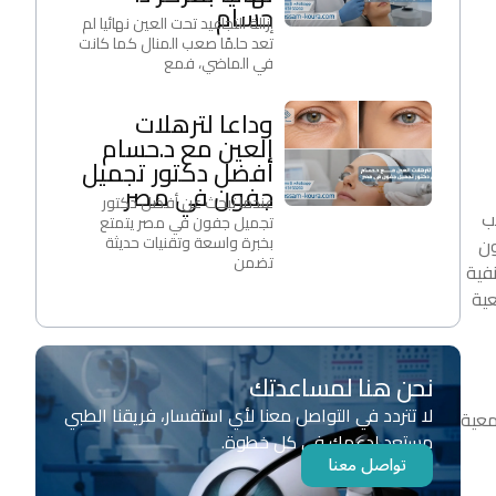
حسام
إزالة التجاعيد تحت العين نهائيا لم
تعد حلمًا صعب المنال كما كانت
في الماضي، فمع
وداعا لترهلات
العين مع د.حسام
أفضل دكتور تجميل
جفون في مصر
عندما تبحث عن أفضل دكتور
ب
تجميل جفون في مصر يتمتع
بخبرة واسعة وتقنيات حديثة
ون
تضمن
نفية
عية
نحن هنا لمساعدتك
لا تتردد في التواصل معنا لأي استفسار، فريقنا الطبي
معية
مستعد لدعمك في كل خطوة.
تواصل معنا