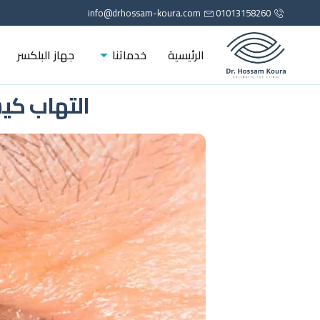
info@drhossam-koura.com
01013158260
الرئيسية
خدماتنا
جهاز البلكسر
التهاب كي