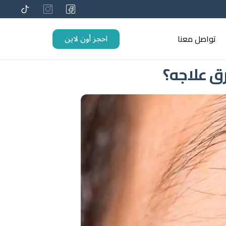
احجز أون لاين
تواصل معنا
ق علاجه؟