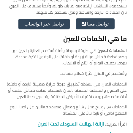
يستخدمون الشاشات الإلكترونية لفترات طويلة، وأيضاً سنتعرف على الفرق
بين الكمادات الباردة والساخنة ومتى نستخدم كلا منهما.
تواصل عبر الواتساب
تواصل معنا
ما هي الكمادات للعين
الكمادات للعين
هي طريقة بسيطة وآمنة تُستخدم للعناية بالعين عبر
وضع قطعة قماش مبللة (باردة أو دافئة) على الجفون لفترة محددة،
بهدف تخفيف التورم أو الألم أو الالتهاب.
وتُستخدم في المنزل كثيرًا كعلاج مساعد.
الكمادات للعين هي ببساطة
تطبيق درجة حرارة معينة
(باردة أو دافئة)
على الجفون والمنطقة المحيطة بالعين باستخدام قطعة قماش نظيفة أو
أداة مخصصة، بهدف تخفيف الأعراض المختلفة وتحسين صحة العين.
الكمادات هي علاج منزلي شائع وفعال، وتعتمد فعاليتها على اختيار النوع
الصحيح (دافئ أو بارد) بناءً على المشكلة.
ازالة الهالات السوداء تحت العين
اقرأ المزيد: