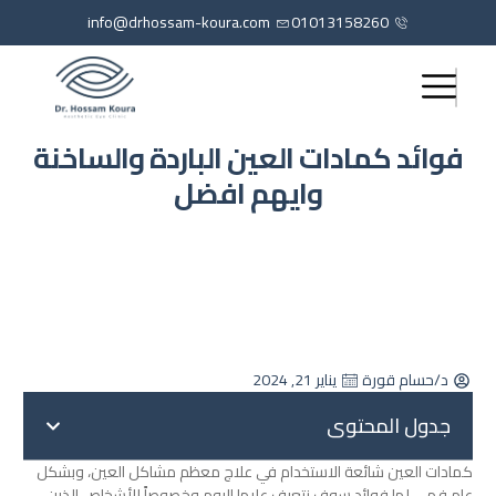
info@drhossam-koura.com
01013158260
فوائد كمادات العين الباردة والساخنة
وايهم افضل
د/حسام قورة
يناير 21, 2024
جدول المحتوى
كمادات العين شائعة الاستخدام في علاج معظم مشاكل العين، وبشكل
عام فهي لها فوائد سوف نتعرف عليها اليوم وخصوصاً للأشخاص الذين