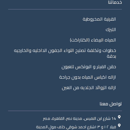
خدماتنا
القرنية المخروطية
الليزك
المياه البيضاء (الكتاراكت)
خطوات وتكلفة تصليح التواء الجفون الداخليه والخارجيه
بدقة
حقن الفيلر و البوتكس للعيون
ازاله اكياس المياه بدون جراحة
ازاله الزوائد الجلديه من العين
تواصل معنا
14 شارع ابن النفيس، مدينة نصر، القاهرة، مصر
فيلا ١٠٢ و ١٠٣شارع احمد شوقي خلف مول المدينة