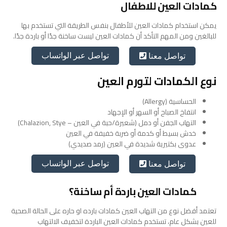
كمادات العين للاطفال
يمكن استخدام كمادات العين للأطفال بنفس الطريقة التي تستخدم بها
للبالغين ومن المهم التأكد أن كمادات العين ليست ساخنة جدًا أو باردة جدًا.
تواصل عبر الواتساب
تواصل معنا
نوع الكمادات لتورم العين
الحساسية (Allergy)
انتفاخ الصباح أو السهر أو الإجهاد
التهاب الجفن أو دمل (شعيرة/حبة في العين – Chalazion, Stye)
خدش بسيط أو كدمة أو ضربة خفيفة في العين
عدوى بكتيرية شديدة في العين (رمد صديدي)
تواصل عبر الواتساب
تواصل معنا
كمادات العين باردة أم ساخنة؟
تعتمد أفضل نوع من التهاب العين كمادات بارده او حاره على الحالة الصحية
للعين بشكل عام، تستخدم كمادات العين الباردة لتخفيف الالتهاب