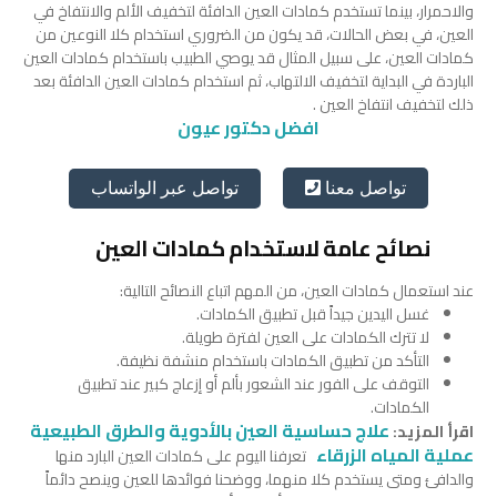
والاحمرار، بينما تستخدم كمادات العين الدافئة لتخفيف الألم والانتفاخ في
العين، في بعض الحالات، قد يكون من الضروري استخدام كلا النوعين من
كمادات العين، على سبيل المثال قد يوصي الطبيب باستخدام كمادات العين
الباردة في البداية لتخفيف الالتهاب، ثم استخدام كمادات العين الدافئة بعد
ذلك لتخفيف انتفاخ العين .
افضل دكتور عيون
تواصل عبر الواتساب
تواصل معنا
نصائح عامة لاستخدام كمادات العين
عند استعمال كمادات العين، من المهم اتباع النصائح التالية:
غسل اليدين جيداً قبل تطبيق الكمادات.
لا تترك الكمادات على العين لفترة طويلة.
التأكد من تطبيق الكمادات باستخدام منشفة نظيفة.
التوقف على الفور عند الشعور بألم أو إزعاج كبير عند تطبيق
الكمادات.
علاج حساسية العين بالأدوية والطرق الطبيعية
اقرأ المزيد:
عملية المياه الزرقاء
تعرفنا اليوم على كمادات العين البارد منها
والدافئ ومتى يستخدم كلا منهما، ووضحنا فوائدها للعين وينصح دائماً