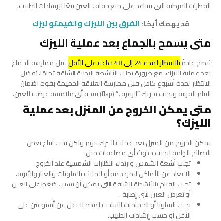
القطرات المرطبة التي تساعد على منع جفاف العين تبعًا لإرشادات الطبيب.
الفرق بين الليزك والفيمتو ليزك
قد يهمك أيضا:
متى يسمح بالجماع بعد عملية الليزك
يُنصح عادةً
بالانتظار لمدة 24 إلى 48 ساعة على الأقل
قبل ممارسة الجماع
بعد عملية الليزك، مع ضرورة تجنب الأنشطة البدنية الشاقة تمامًا. يُفضل
الانتظار لمدة أسبوع كامل قبل ممارسة العلاقة الحميمة بقوة لضمان
التئام القرنية وتجنب تحريك “الرفرف” (flap) نتيجة أي ملامسة عرضية للعين.
متى يمكن الخروج من المنزل بعد عملية
الليزك؟
يمكن الخروج من المنزل بعد عملية الليزك بيوم ولكن يجب اتباع بعض
النصائح الهامة لتجنب حدوث أي مضاعفات مثل:
تجنب أشعة الشمس وارتداء النظارات الشمسية عند الخروج.
الابتعاد عن الأماكن المزدحمة أو المليئة بالملوثات والغبار والأتربة.
تجنب القيام بالأنشطة الشاقة التي يمكن أن تسبب ضغط على العين
أو تعرض العين لأي إصابة .
تجنب الساونا أو الحمامات الساخنة لمدة لا تقل عن أسبوعين على
الأقل أو حسب إرشادات الطبيب.