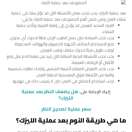
بعد عملية الليزك، يجب تجنب بعض الأنشطة التي قد تؤثر سلبا على عملية
شفاء العين ومن ضمن أهم الممنوعات بعد عملية الليزك ما يلي:
الفرك الشديد للعينين قد يؤدي إلى إصابة القرنية وتأخير عملية
الشفاء.
يجب تجنب السباحة حتى يمنح الطبيب الإذن منعًا لحدوث أي عدوى.
منع الاستخدام المكثف لأجهزة الكمبيوتر والهواتف المحمولة
لوقت طويل تجنبًا لحدوث جفاف وتعب العينين.
يجب تجنب الأنشطة البدنية الشاقة التي تزيد من ضغط الدم مثل رفع
الأثقال أو الرياضات العنيفة.
يجب تجنب التعرض المباشر لأشعة الشمس وارتداء نظارات شمسية
واقية من الأشعة فوق البنفسجية لحماية العين.
تجنب استخدام المكياج في العين حتى لا يتسبب ذلك في تهيجها.
هل يضعف النظر بعد عملية
إليك الإجابة على:
الليزك؟
سعر عملية تصحيح النظر
ما هي طريقة النوم بعد عملية الليزك؟