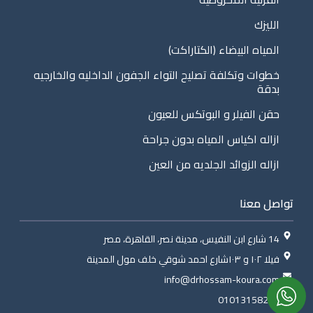
الليزك
المياه البيضاء (الكتاراكت)
خطوات وتكلفة تصليح التواء الجفون الداخليه والخارجيه
بدقة
حقن الفيلر و البوتكس للعيون
ازاله اكياس المياه بدون جراحة
ازاله الزوائد الجلديه من العين
تواصل معنا
14 شارع ابن النفيس، مدينة نصر، القاهرة، مصر
فيلا ١٠٢ و ١٠٣شارع احمد شوقي خلف مول المدينة
info@drhossam-koura.com
01013158260