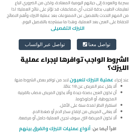
بسرعة والعودة إلى حياتهم اليومية المعتادة، ولكن من الضروري اتباع
تعليمات الطبيب بدقة لتجنب أي مضاعفات قد تؤثر على نتائج العملية؛ لذا
من المهم التحدث بالتفصيل عن الممنوعات بعد عملية الليزك وأهم النصائح
للحفاظ على العين بعد العملية، وهذا ما سنشرحه بالتفصيل اليوم.
الليزك التفصيلى
تواصل عبر الواتساب
تواصل معنا
الشروط الواجب توافرها لإجراء عملية
الليزك؟
عملية الليزك للعيون
عند إجراء
لابد من توافر بعض الشروط منها:
ألا يقل عمر المريض عن 18 عامًا.
أن تكون العين بصحة جيدة وألا يكون المريض مصاب بالقرنية
المخروطية، أو الجلوكوما.
استقرار النظر لمدة سنة على الأقل.
ألا يعاني المريض من ارتفاع سكر الدم أو ضغط الدم.
ألا تكون المريضة التي سوف تجري العملية حامل أو مرضعة.
أنواع عمليات الليزك والفرق بينهم
اقرأ أيضا عن: