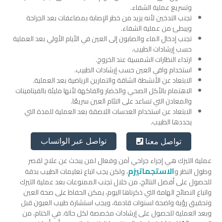
وتسريع عملية الشفاء.
تجنب التدخين لأنه يزيد من خطر الإصابة بمضاعفات بعد الجراحة
ويبطئ من عملية الشفاء.
تجنب إدخال الماء والصابون إلى العين في الأيام الأولي بعد العملية
حسب إرشادات الطبيب.
ارتداء النظارات الشمسية عند الخروج.
استخدام واقي العين حسب إرشادات الطبيب.
الابتعاد عن الأنشطة الشاقة والتمارين الرياضية بعد العملية.
الاهتمام بالأكل الصحي والخضار والفاكهة لأنها مليئة بالفيتامينات
والمعادن التي تساعد على التئام العين سريعًا.
الابتعاد عن استخدام العدسات اللاصقة بعد العملية للمدة التي
يحددها الطبيب.
تواصل عبر الواتساب
تواصل معنا
عملية الليزك هي إجراء جراحي آمن وفعال لمن يبحث عن علاج لقصر
الاستجماتيزم
وطول النظر و
، ولكن يجب اتباع تعليمات الطبيب بدقة
للحصول على أفضل النتائج، من خلال تجنب الممنوعات بعد عملية الليزك
واتباع النصائح الهامة التي ذكرناها اليوم، يمكن الحفاظ على صحة العين
وتحقيق رؤية واضحة لسنوات قادمة، ويجب استشارة طبيب العيون قبل
وبعد العملية للحصول على إرشادات مخصصة لكل حالة.
في الختام، من