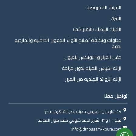
القرنية المخروطية
الليزك
المياه البيضاء (الكتاراكت)
خطوات وتكلفة تصليح التواء الجفون الداخليه والخارجيه
بدقة
حقن الفيلر و البوتكس للعيون
ازاله اكياس المياه بدون جراحة
ازاله الزوائد الجلديه من العين
تواصل معنا
14 شارع ابن النفيس، مدينة نصر، القاهرة، مصر
فيلا ١٠٢ و ١٠٣شارع احمد شوقي خلف مول المدينة
info@drhossam-koura.com