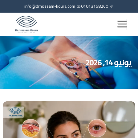
info@drhossam-koura.com
01013158260
يونيو 14, 2026