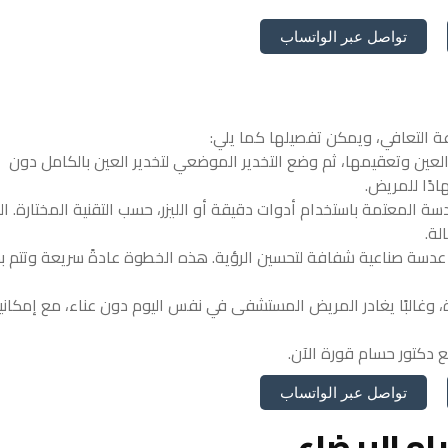
تواصل عبر الواتساب
ة التعافي، ويمكن تفصيلها كما يلي:
 العين وتعقيمها، ثم وضع التخدير الموضعي لتخدير العين بالكامل دون
ادًا للمريض.
وم الجراح بإزالة العدسة المعتمة باستخدام أدوات دقيقة أو الليزر، حسب التقنية المختارة.
لة.
زرع عدسة صناعية شفافة لتحسين الرؤية. هذه الخطوة عادةً سريعة وتتم ب
، وغالبًا يغادر المريض المستشفى في نفس اليوم دون عناء، مع إمكاني
 دكتور حسام قورة الآن.
تواصل عبر الواتساب
اه البيضاء