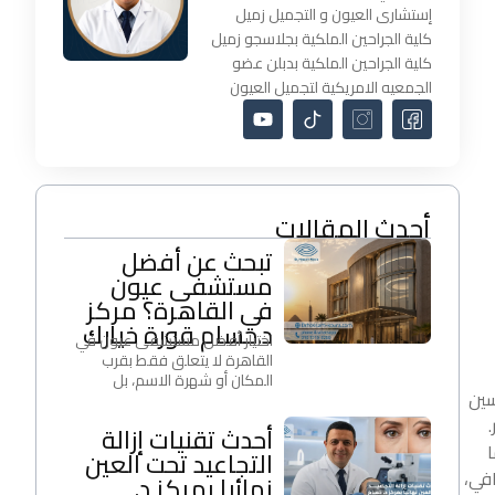
إستشارى العيون و التجميل زميل
كلية الجراحين الملكية بجلاسجو زميل
كلية الجراحين الملكية بدبلن عضو
الجمعيه الامريكية لتجميل العيون
أحدث المقالات
تبحث عن أفضل
مستشفى عيون
في القاهرة؟ مركز
د.حسام قورة خيارك
اختيار أفضل مستشفى عيون في
القاهرة لا يتعلق فقط بقرب
المكان أو شهرة الاسم، بل
سين
أحدث تقنيات إزالة
ا
التجاعيد تحت العين
افي،
نهائيا بمركز د.