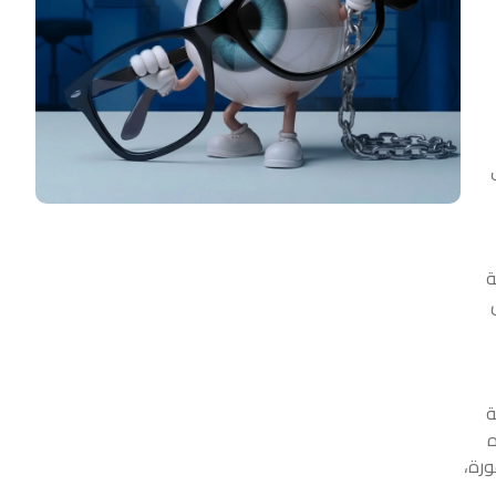
ة
ض
ة
اه
ورة،