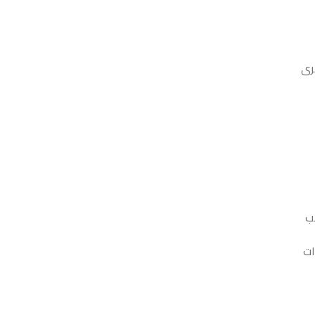
رى
نب
ات