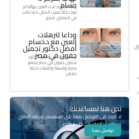
حسام
إزالة التجاعيد تحت العين نهائيا لم
تعد حلمًا صعب المنال كما كانت
في الماضي، فمع
وداعا لترهلات
العين مع د.حسام
تي
أفضل دكتور تجميل
جفون في مصر
عندما تبحث عن أفضل دكتور
تجميل جفون في مصر يتمتع
بخبرة واسعة وتقنيات حديثة
تضمن
نحن هنا لمساعدتك
لا تتردد في التواصل معنا لأي استفسار، فريقنا الطبي
مستعد لدعمك في كل خطوة.
تواصل معنا