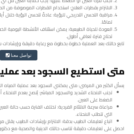
تجنب فرك العين أو الضغط عليها: يجب حماية العين من أي ا
الالتزام بقطرات العلاج: استخدام القطرات الموصوفة من الطب
مراقبة التحسن التدريجي للرؤية: عادةً تتحسن الرؤية خلال أي
تمامًا.
العودة للحياة الطبيعية: يمكن استئناف الأنشطة اليومية الخ
تحتاج فترة تعافي أطول.
تابع حالتك بعد العملية خطوة بخطوة مع رعاية دقيقة وإرشادات
تواصل معنا
متى استطيع السجود بعد عملية 
يسأل الكثير من المرضى: متى يمكنني السجود بعد عملية المياه ال
تجنب الانحناء الشديد والسجود المباشر: يُنصح بعدم الانحناء
الضغط على العين.
مراعاة سرعة الالتئام الفردية: تختلف الفترة حسب حالة العي
التي تتطلب الانحناء.
اتباع تعليمات الطبيب بدقة: الالتزام بإرشادات الطبيب يقل
احصل على تعليمات دقيقة تناسب حالتك الدينية والصحية مع دكتور