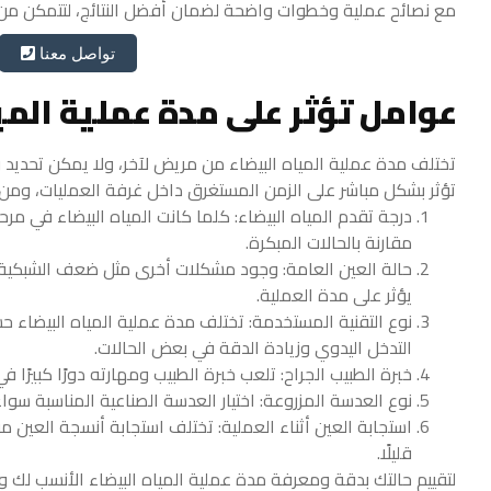
مع نصائح عملية وخطوات واضحة لضمان أفضل النتائج، لتتمكن من 
تواصل معنا
عوامل تؤثر على مدة عملية المي
تختلف مدة عملية المياه البيضاء من مريض لآخر، ولا يمكن تحديد 
تؤثر بشكل مباشر على الزمن المستغرق داخل غرفة العمليات، ومن أ
درجة تقدم المياه البيضاء: كلما كانت المياه البيضاء في مرح
مقارنة بالحالات المبكرة.
حالة العين العامة: وجود مشكلات أخرى مثل ضعف الشبكية، ار
يؤثر على مدة العملية.
نوع التقنية المستخدمة: تختلف مدة عملية المياه البيضاء حسب 
التدخل اليدوي وزيادة الدقة في بعض الحالات.
خبرة الطبيب الجراح: تلعب خبرة الطبيب ومهارته دورًا كبيرًا
نوع العدسة المزروعة: اختيار العدسة الصناعية المناسبة سوا
استجابة العين أثناء العملية: تختلف استجابة أنسجة العين من
قليلًا.
لتقييم حالتك بدقة ومعرفة مدة عملية المياه البيضاء الأنسب لك و