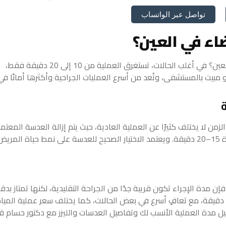
تواصل عبر الواتساب
اء في العين؟
يتساءل الكثير من المرضى: كم تستغرق عملية المياه البيضاء في العين؟ في أغلب الحالات، تستغرق العملية من 10 إلى 20 دقيقة فقط،
و مبيت بالمستشفى، وتُعد من أسرع العمليات الجراحية وأكثرها أمانًا في
زمن لا يختلف كثيرًا عن العملية العادية، حيث يتم إزالة العدسة المعتم
وزرع عدسة صناعية شفافة في نفس الجلسة، وغالبًا لا تتجاوز المدة 15–20 دقيقة. ويعتمد الاختيار الصحيح للعدسة على نمط حياة المري
فإن مدة الإجراء تكون قريبة جدًا من الجراحة التقليدية، لكنها تمتاز بدق
أعلى وتقليل التدخل الجراحي اليدوي. تستغرق عادة من 10 إلى 15 دقيقة، مع تعافٍ أسرع في بعض الحالات، كما يختلف سعر عملية المي
ل مدة العملية الأنسب لك وتفاصيل العدسات والليزر مع دكتور حسام ق