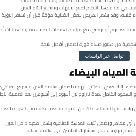
حتكاك أو ضغط، لتثبيت العدسة الصناعية وتجنب المضاعفات.
يب في مواعيدها بانتظام لمنع الالتهاب وتسريع التئام العين.
ام قليلة، وقد يشعر المريض ببعض الضبابية مؤقتًا قبل أن تستقر الرؤية
فيفة بعد يوم أو يومين، مع مراعاة تعليمات الطبيب، مقارنة بعمليات أخ
 شخصية من دكتور حسام قورة لضمان أفضل نتيجة.
تواصل عبر الواتساب
المياه البيضاء
بيضاء، إليك بعض النصائح الهامة لضمان سلامة العين وتسريع التعافي:
 أو السجود الكامل لمدة تتراوح بين أسبوع إلى أسبوعين بعد العملية، لتج
ن واستجابتها للشفاء، لذلك من المهم متابعة الطبيب قبل العودة للعباد
ل من أي مخاطر ويضمن تثبيت العدسة الصناعية بشكل صحيح داخل العين.
 حسام قورة، واحجز استشارتك لتطمئن على سلامة عينيك.