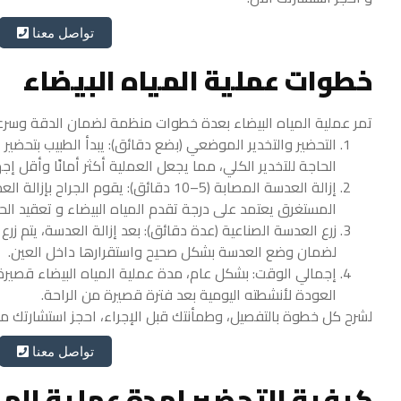
تواصل معنا
خطوات عملية المياه البيضاء
تمر عملية المياه البيضاء بعدة خطوات منظمة لضمان الدقة وسرع
التحضير والتخدير الموضعي (بضع دقائق): يبدأ الطبيب بتحضير
الحاجة للتخدير الكلي، مما يجعل العملية أكثر أمانًا وأقل إجه
إزالة العدسة المصابة (5–10 دقائق): يق
المستغرق يعتمد على درجة تقدم المياه البيضاء و تعقيد الحا
زرع العدسة الصناعية (عدة دقائق): بعد إزالة العدسة، يتم 
لضمان وضع العدسة بشكل صحيح واستقرارها داخل العين.
إجمالي الوقت: بشكل عام، مدة عملية المياه البيضاء قصيرة
العودة لأنشطته اليومية بعد فترة قصيرة من الراحة.
لشرح كل خطوة بالتفصيل، وطمأنتك قبل الإجراء، احجز استشارتك مع
تواصل معنا
كيفية التحضير لمدة عملية المي