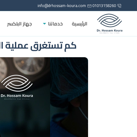
info@drhossam-koura.com
01013158260
الرئيسية
خدماتنا
جهاز البلكسر
كم تستغرق عملية الم