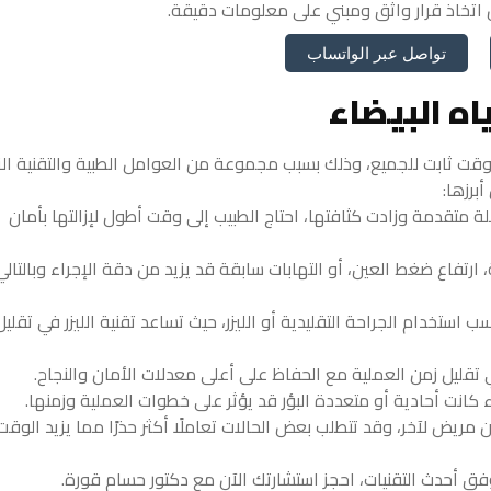
اتخاذ قرار واثق ومبني على معلومات دقيقة.
تواصل عبر الواتساب
اه البيضاء
وقت ثابت للجميع، وذلك بسبب مجموعة من العوامل الطبية والتقنية ال
برزها:
لة متقدمة وزادت كثافتها، احتاج الطبيب إلى وقت أطول لإزالتها بأمان
تفاع ضغط العين، أو التهابات سابقة قد يزيد من دقة الإجراء وبالتالي
استخدام الجراحة التقليدية أو الليزر، حيث تساعد تقنية الليزر في تقليل
 في تقليل زمن العملية مع الحفاظ على أعلى معدلات الأمان والنجاح.
ء كانت أحادية أو متعددة البؤر قد يؤثر على خطوات العملية وزمنها.
 مريض لآخر، وقد تتطلب بعض الحالات تعاملًا أكثر حذرًا مما يزيد الوقت
فق أحدث التقنيات، احجز استشارتك الآن مع دكتور حسام قورة.