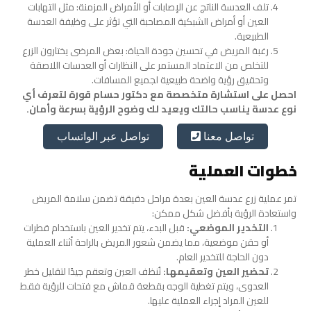
تلف العدسة الناتج عن الإصابات أو الأمراض المزمنة: مثل التهابات
العين أو أمراض الشبكية المصاحبة التي تؤثر على وظيفة العدسة
الطبيعية.
رغبة المريض في تحسين جودة الحياة: بعض المرضى يختارون الزرع
للتخلص من الاعتماد المستمر على النظارات أو العدسات اللاصقة
وتحقيق رؤية واضحة طبيعية لجميع المسافات.
احصل على استشارة متخصصة مع دكتور حسام قورة لتعرف أي
نوع عدسة يناسب حالتك ويعيد لك وضوح الرؤية بسرعة وأمان.
تواصل عبر الواتساب
تواصل معنا
خطوات العملية
تمر عملية زرع عدسة العين بعدة مراحل دقيقة تضمن سلامة المريض
واستعادة الرؤية بأفضل شكل ممكن:
التخدير الموضعي:
قبل البدء، يتم تخدير العين باستخدام قطرات
أو حقن موضعية، مما يضمن شعور المريض بالراحة أثناء العملية
دون الحاجة للتخدير العام.
تحضير العين وتعقيمها:
تُنظف العين وتعقم جيدًا لتقليل خطر
العدوى، ويتم تغطية الوجه بقطعة قماش مع فتحات للرؤية فقط
للعين المراد إجراء العملية عليها.