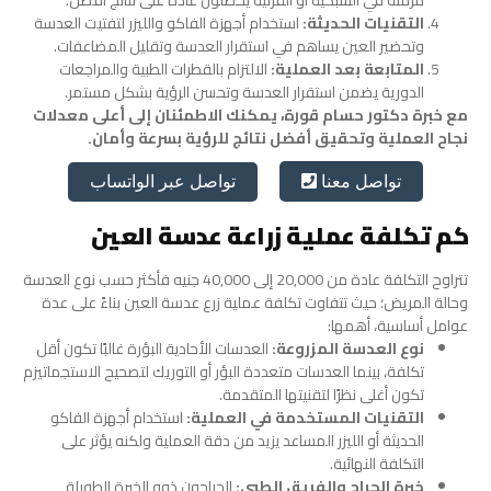
مزمنة في الشبكية أو القرنية يحصلون عادة على نتائج أفضل.
التقنيات الحديثة:
استخدام أجهزة الفاكو والليزر لتفتيت العدسة
وتحضير العين يساهم في استقرار العدسة وتقليل المضاعفات.
المتابعة بعد العملية:
الالتزام بالقطرات الطبية والمراجعات
الدورية يضمن استقرار العدسة وتحسن الرؤية بشكل مستمر.
مع خبرة دكتور حسام قورة، يمكنك الاطمئنان إلى أعلى معدلات
نجاح العملية وتحقيق أفضل نتائج للرؤية بسرعة وأمان.
تواصل عبر الواتساب
تواصل معنا
كم تكلفة عملية زراعة عدسة العين
تتراوح التكلفة عادة من 20,000 إلى 40,000 جنيه فأكثر حسب نوع العدسة
وحالة المريض؛ حيث تتفاوت تكلفة عملية زرع عدسة العين بناءً على عدة
عوامل أساسية، أهمها:
نوع العدسة المزروعة:
العدسات الأحادية البؤرة غالبًا تكون أقل
تكلفة، بينما العدسات متعددة البؤر أو التوريك لتصحيح الاستجماتيزم
تكون أغلى نظرًا لتقنيتها المتقدمة.
التقنيات المستخدمة في العملية:
استخدام أجهزة الفاكو
الحديثة أو الليزر المساعد يزيد من دقة العملية ولكنه يؤثر على
التكلفة النهائية.
خبرة الجراح والفريق الطبي:
الجراحون ذوو الخبرة الطويلة