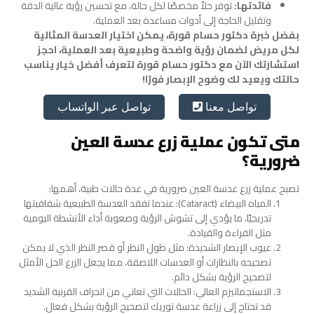
فائدتها:
توفر حلاً مخصصًا لكل حالة، مع تحسين رؤية عالية الدقة
وتقليل الحاجة إلى أدوات مساعدة بعد العملية.
بفضل خبرة دكتور حسام قورة، يمكن اختيار العدسة المثالية
لكل مريض لضمان رؤية واضحة وطبيعية بعد العملية، احجز
استشارتك الآن مع دكتور حسام قورة لتعرف أفضل خيار يناسب
حالتك ويعيد لك وضوح الإبصار فورًا!
تواصل عبر الواتساب
تواصل معنا
متى تكون عملية زرع عدسة العين
ضرورية؟
تصبح عملية زرع عدسة العين ضرورية في عدة حالات طبية، أهمها:
المياه البيضاء (Cataract): عندما تفقد العدسة الطبيعية شفافيتها
تدريجيًا، ما يؤدي إلى تشوش الرؤية وصعوبة أداء الأنشطة اليومية
مثل القراءة والقيادة.
عيوب الإبصار الشديدة: مثل طول النظر أو قصر النظر الذي لا يمكن
تصحيحه بالنظارات أو العدسات اللاصقة، مما يجعل الزرع الحل الأمثل
لتصحيح الرؤية بشكل دائم.
الاستجماتيزم العالي: الحالات التي تعاني من انحراف القرنية الشديد
قد تحتاج إلى زراعة عدسة توريك لتصحيح الرؤية بشكل فعال.