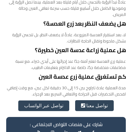
عادةً تبدأ الرؤية بالتحسن خلال أيام قليلة بعد العملية، بينما تصل الرؤية إلى
وضوحها الكامل خلال أسابيع قليلة حسب سرعة تعافي العين وحالة
المريض.
هل يضعف النظر بعد زرع العدسة؟
لا، بعد استقرار العدسة المزروعة، عادةً لا يضعف النظر، بل تتحسن الرؤية
بشكل ملحوظ وتقلل الحاجة للنظارات.
هل عملية زراعة عدسة العين خطيرة؟
عملية زرع العدسة تعتبر آمنة جدًا عند إجرائها على أيدي خبراء، مع نسبة
مضاعفات منخفضة جدًا، خاصة عند الالتزام بتعليمات الطبيب.
كم تستغرق عملية زرع عدسة العين
مدة العملية عادة تتراوح بين 15 إلى 30 دقيقة لكل عين، مع وقت إضافي
لفحص التحضيرات قبل الجراحة والتعافي السريع بعد الإجراء.
تواصل عبر الواتساب
تواصل معنا
شارك على منصات التواص الاجتماعى :