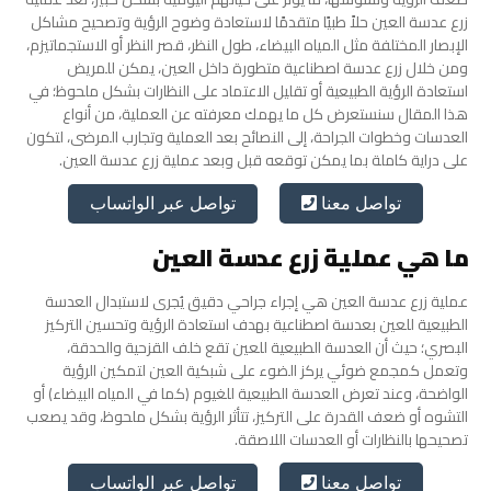
زرع عدسة العين حلاً طبيًا متقدمًا لاستعادة وضوح الرؤية وتصحيح مشاكل
الإبصار المختلفة مثل المياه البيضاء، طول النظر، قصر النظر أو الاستجماتيزم،
ومن خلال زرع عدسة اصطناعية متطورة داخل العين، يمكن للمريض
استعادة الرؤية الطبيعية أو تقليل الاعتماد على النظارات بشكل ملحوظ؛ في
هذا المقال سنستعرض كل ما يهمك معرفته عن العملية، من أنواع
العدسات وخطوات الجراحة، إلى النصائح بعد العملية وتجارب المرضى، لتكون
على دراية كاملة بما يمكن توقعه قبل وبعد عملية زرع عدسة العين.
تواصل عبر الواتساب
تواصل معنا
ما هي عملية زرع عدسة العين
عملية زرع عدسة العين هي إجراء جراحي دقيق يُجرى لاستبدال العدسة
الطبيعية للعين بعدسة اصطناعية بهدف استعادة الرؤية وتحسين التركيز
البصري؛ حيث أن العدسة الطبيعية للعين تقع خلف القزحية والحدقة،
وتعمل كمجمع ضوئي يركز الضوء على شبكية العين لتمكين الرؤية
الواضحة، وعند تعرض العدسة الطبيعية للغيوم (كما في المياه البيضاء) أو
التشوه أو ضعف القدرة على التركيز، تتأثر الرؤية بشكل ملحوظ، وقد يصعب
تصحيحها بالنظارات أو العدسات اللاصقة.
تواصل عبر الواتساب
تواصل معنا