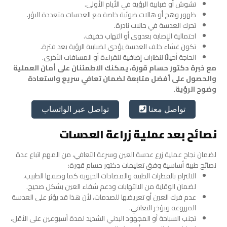
تشوش أو ضبابية الرؤية في الأيام الأولى.
ظهور وهج أو هالات ضوئية خاصة مع العدسات متعددة البؤر.
تحرك العدسة في حالات نادرة.
احتمالية الإصابة بعدوى أو التهاب خفيف.
تكون غشاء خلف العدسة يؤدي لضبابية الرؤية بعد فترة.
الحاجة أحيانًا لنظارات إضافية للقراءة أو المسافات الأخرى.
مع خبرة دكتور حسام قورة، يمكنك الاطمئنان على أمان العملية
والحصول على أفضل متابعة لضمان تعافي سريع واستعادة
وضوح الرؤية.
تواصل عبر الواتساب
تواصل معنا
نصائح بعد عملية زراعة العدسات
لضمان نجاح عملية زرع عدسة العين وسرعة التعافي، من المهم اتباع عدة
نصائح طبية أساسية وفق تعليمات دكتور حسام قورة:
الالتزام بالقطرات الطبية والمضادات الحيوية كما وصفها الطبيب،
لضمان الوقاية من الالتهابات ودعم شفاء العين بشكل صحيح.
عدم فرك العين أو تعريضها للصدمات، لأن هذا قد يؤثر على العدسة
المزروعة ويؤخر التعافي.
تجنب السباحة أو المجهود البدني الشديد لمدة أسبوعين على الأقل،