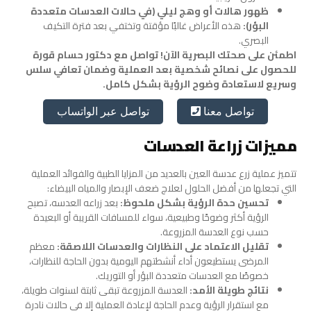
ظهور هالات أو وهج ليلي (في حالات العدسات متعددة
البؤر):
هذه الأعراض غالبًا مؤقتة وتختفي بعد فترة التكيف
البصري.
اطمئن على صحتك البصرية الآن! تواصل مع دكتور حسام قورة
للحصول على نصائح شخصية بعد العملية وضمان تعافي سلس
وسريع لاستعادة وضوح الرؤية بشكل كامل.
تواصل عبر الواتساب
تواصل معنا
مميزات زراعة العدسات
تتميز عملية زرع عدسة العين بالعديد من المزايا الطبية والفوائد العملية
التي تجعلها من أفضل الحلول لعلاج ضعف الإبصار والمياه البيضاء:
تحسين حدة الرؤية بشكل ملحوظ:
بعد زراعه العدسه، تصبح
الرؤية أكثر وضوحًا وطبيعية، سواء للمسافات القريبة أو البعيدة
حسب نوع العدسة المزروعة.
تقليل الاعتماد على النظارات والعدسات اللاصقة:
معظم
المرضى يستطيعون أداء أنشطتهم اليومية بدون الحاجة للنظارات،
خصوصًا مع العدسات متعددة البؤر أو التوريك.
نتائج طويلة الأمد:
العدسة المزروعة تبقى ثابتة لسنوات طويلة،
مع استقرار الرؤية وعدم الحاجة لإعادة العملية إلا في حالات نادرة