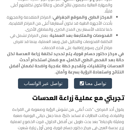
والمهارة العالية يضمنون نتائج أفضل، وغالبًا تكون تكلفتهم أعلى
قليلًا.
المركز الطبي والموقع الجغرافي:
المراكز المتقدمة والمجهزة
بأحدث الأجهزة الطبية قد تكون أسعارها أعلى من المراكز التقليدية،
كما تختلف الأسعار بين المدن الكبرى والمناطق الأخرى.
الفحوصات والمتابعة بعد العملية:
بعض المراكز تشمل في
التكلفة الفحوصات والتحاليل قبل وبعد العملية، بينما قد تفرض
مراكز أخرى رسوم إضافية على هذه الخدمات.
في مركز دكتور حسام قورة، يتم تحديد تكلفة زراعة العدسة لكل
حالة بعد الفحص الطبي الكامل، مع ضمان استخدام أحدث
العدسات والتقنيات، وتقديم خطة علاجية واضحة لضمان أفضل
النتائج واستعادة الرؤية بسرعة وأمان.
تواصل عبر الواتساب
تواصل معنا
تجربتي مع عملية زراعة العدسات
يقول أحد المرضى: “كنت أعاني من تشوش الرؤية وصعوبة في القراءة
والقيادة، وكانت النظارات لا تساعد كثيرًا، مما جعل حياتي اليومية صعبة
ومليئة بالإحباط.” بعد بحث طويل عن أفضل الحلول، قررت الخضوع لعملية
زرع عدسة العين في مركز دكتور حسام قورة، ومن أول زيارة شعرت