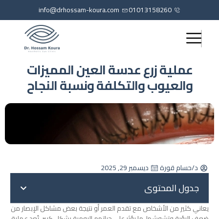
info@drhossam-koura.com
01013158260
عملية زرع عدسة العين المميزات
والعيوب والتكلفة ونسبة النجاح
د/حسام قورة
ديسمبر 29, 2025
جدول المحتوى
يعاني كثير من الأشخاص مع تقدم العمر أو نتيجة بعض مشاكل الإبصار من
ضعف الرؤية وتشوشها، ما يؤثر على حياتهم اليومية بشكل كبير، تُعد عملية