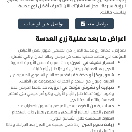
الرؤية بسرعة؛ احجز استشارتك الآن لتعرف أفضل نوع عدسة
يناسب حالتك.
تواصل عبر الواتساب
تواصل معنا
اعراض ما بعد عملية زرع العدسة
بعد إجراء عملية زرع عدسة العين، من الطبيعي ظهور بعض الأعراض
المؤقتة التي تختلف شدتها حسب كل مريض وحالة العين، وهي تشمل:
احمرار خفيف في العين:
يحدث بسبب تحسس الأوعية الدموية
للعين بعد العملية، ويختفي تدريجيًا خلال أيام قليلة.
شعور بوخز أو حكة خفيفة:
نتيجة التئام الشقوق الصغيرة في
القرنية، ويزول مع استخدام القطرات الموصوفة من الطبيب.
ضبابية أو تشوش مؤقت في الرؤية:
قد يلاحظ المريض عدم
وضوح الرؤية تمامًا خلال الأيام الأولى، وهو أمر طبيعي حتى تستقر
العدسة وتلتئم أنسجة العين.
حساسية من الضوء:
بعض المرضى يشعرون باضطراب عند
التعرض للضوء المباشر أو الشمس، ويمكن تقليل ذلك باستخدام
النظارات الشمسية خلال الأسابيع الأولى.
زيادة دموع العين:
ردة فعل طبيعية من العين بعد الجراحة، وغالبًا
ما تزول تدريجيًا.