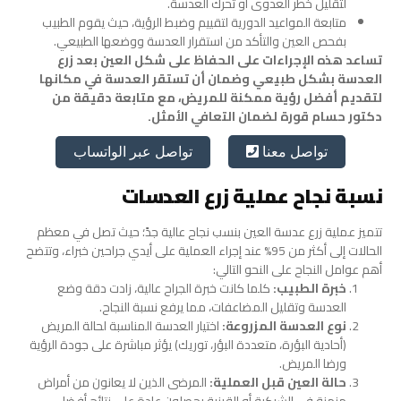
لتقليل خطر العدوى أو تحرك العدسة.
متابعة المواعيد الدورية لتقييم وضبط الرؤية، حيث يقوم الطبيب
بفحص العين والتأكد من استقرار العدسة ووضعها الطبيعي.
تساعد هذه الإجراءات على الحفاظ على شكل العين بعد زرع
العدسة بشكل طبيعي وضمان أن تستقر العدسة في مكانها
لتقديم أفضل رؤية ممكنة للمريض، مع متابعة دقيقة من
دكتور حسام قورة لضمان التعافي الأمثل.
تواصل عبر الواتساب
تواصل معنا
نسبة نجاح عملية زرع العدسات
تتميز عملية زرع عدسة العين بنسب نجاح عالية جدً؛ حيث تصل في معظم
الحالات إلى أكثر من 95% عند إجراء العملية على أيدي جراحين خبراء، وتتضح
أهم عوامل النجاح على النحو التالي:
خبرة الطبيب:
كلما كانت خبرة الجراح عالية، زادت دقة وضع
العدسة وتقليل المضاعفات، مما يرفع نسبة النجاح.
نوع العدسة المزروعة:
اختيار العدسة المناسبة لحالة المريض
(أحادية البؤرة، متعددة البؤر، توريك) يؤثر مباشرة على جودة الرؤية
ورضا المريض.
حالة العين قبل العملية:
المرضى الذين لا يعانون من أمراض