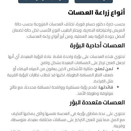
أنواع زراعة العدسات
بحسب خبرة دكتور حسام قورة، تختلف العدسات المزروعة بحسب حالة
المريض واحتياجاته البصرية، ويختار الطبيب النوع الأنسب لكل حالة لضمان
أفضل جودة للرؤية بعد العملية، ومن أبرز أنواع زراعة العدسات:
العدسات أحادية البؤرة
تحتوي هذه العدسات على بؤرة واحدة فقط، عادة للرؤية البعيدة، أي أنها
تجعل العين تركز على المسافات البعيدة بشكل واضح.
لمن تصلح:
مثالية للأشخاص الذين يعانون من المياه البيضاء أو
ضعف النظر المسافة الطويلة، لكنها قد تتطلب نظارات للرؤية القريبة
مثل القراءة.
فائدتها:
تقدم رؤية مستقرة وواضحة لمسافة محددة، مع نتائج
موثوقة وطويلة الأمد.
العدسات متعددة البؤر
تحتوي على عدة مناطق بؤرية في العدسة نفسها والتي يمكنها التكيف
مع المخ، مما يتيح للعين التركيز على مسافات مختلفة: بعيدة، متوسطة،
وقريبة.