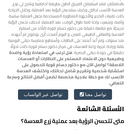
بالاطمئنان؛ فقد استقبلني الفريق الطبي بطريقة احترافية وشرح لي نوع
العدسة الأنسب لحالتي وكيف ستتحسن الرؤية بعد العملية، وخلال الجراحة
كانت تقنيات التخدير والأجهزة المتطورة المستخدمة تجعل العملية سلسة
وآمنة، وشعرت براحة تامة طوال الوقت.
بعد العملية، لاحظت تحسن الرؤية
تدريجيًا، مع متابعة دقيقة من دكتور حسام قورة للتأكد من استقرار
العدسة والتعافي الطبيعي للعين، و اليوم أصبحت أرى بوضوح لم أعهده
منذ سنوات، ولم أعد أعتمد على النظارات، وأستطيع ممارسة حياتي اليومية
بثقة وراحة؛ تجربة زراعة العدسات في مركز دكتور حسام قورة كانت تحولًا
حقيقيًا في جودة حياتي البصرية.
هل ترغب في استعادة رؤية واضحة
وطبيعية دون الاعتماد المستمر على النظارات أو العدسات
اللاصقة؟ تواصل الآن مع دكتور حسام قورة للحصول على
استشارة شخصية وتقييم شامل لحالتك، واكتشف العدسة
الأنسب لك مع خطة علاجية مخصصة تضمن أفضل النتائج وسرعة
التعافي.
تواصل عبر الواتساب
تواصل معنا
الأسئلة الشائعة
متى تتحسن الرؤية بعد عملية زرع العدسة؟