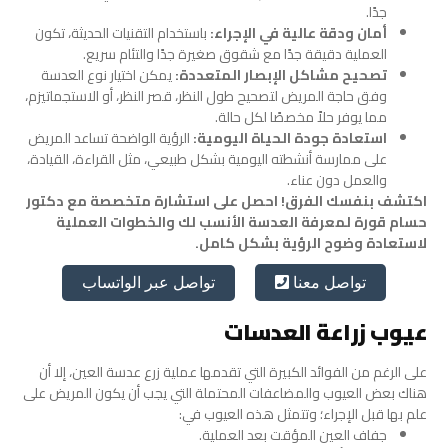
جدًا.
أمان ودقة عالية في الإجراء:
باستخدام التقنيات الحديثة، تكون
العملية دقيقة جدًا مع شقوق صغيرة جدًا والتئام سريع.
تصحيح مشاكل الإبصار المتعددة:
يمكن اختيار نوع العدسة
وفق حاجة المريض لتصحيح طول النظر، قصر النظر، أو الاستجماتيزم،
مما يوفر حلاً مخصصًا لكل حالة.
استعادة جودة الحياة اليومية:
الرؤية الواضحة تساعد المريض
على ممارسة أنشطته اليومية بشكل طبيعي، مثل القراءة، القيادة،
والعمل دون عناء.
اكتشف بنفسك الفرق! احصل على استشارة متخصصة مع دكتور
حسام قورة لمعرفة العدسة الأنسب لك والخطوات العملية
لاستعادة وضوح الرؤية بشكل كامل.
تواصل عبر الواتساب
تواصل معنا
عيوب زراعة العدسات
على الرغم من الفوائد الكبيرة التي تقدمها عملية زرع عدسة العين، إلا أن
هناك بعض العيوب والمضاعفات المحتملة التي يجب أن يكون المريض على
علم بها قبل الإجراء؛ وتتمثل هذه العيوب في:
جفاف العين المؤقت بعد العملية.