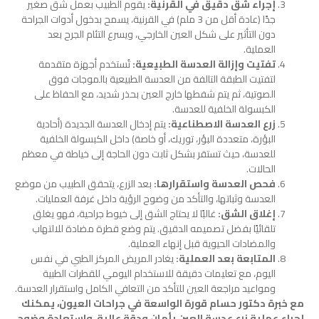
إجراء شق دقيق في القرنية:
يقوم الطبيب بعمل شق صغير
جدًا (عادة أقل من 3 ملم) في القرنية، يسمح بدخول أدوات الجراحة
دون التأثير على شكل العين الخارجي، ويسرع التئام الجرح بعد
العملية.
تفتيت وإزالة العدسة الطبيعية:
تُستخدم أجهزة متقدمة
لتفتيت الطبقة التالفة من العدسة الطبيعية بالموجات فوق
الصوتية، ثم يتم شفطها خارج العين بحذر شديد، مع الحفاظ على
الكبسولة الخلفية للعدسة.
زرع العدسة الاصطناعية:
يتم إدخال العدسة الجديدة (أحادية
البؤرة، متعددة البؤر، توريك، أو خاصة) داخل الكبسولة الخلفية
للعدسة، حيث تستقر بشكل ثابت دون الحاجة إلى خياطة في معظم
الحالات.
فحص العدسة واستقرارها:
بعد الزرع، يتحقق الطبيب من موضع
العدسة وثباتها، والتأكد من وضوح الرؤية داخل غرفة العمليات.
إغلاق الشق:
غالبًا لا يحتاج الشق إلى خيوط جراحية، فهو يغلق
تلقائيًا بفضل تصميمه الدقيق. يتم وضع قطرة مضادة للالتهاب
والمضادات الحيوية قبل إنهاء العملية.
المتابعة بعد العملية:
يغادر المريض المركز الطبي في نفس
اليوم، مع تعليمات دقيقة للاستخدام اليومي للقطرات الطبية
ومواعيد مراجعة العين للتأكد من التعافي الكامل واستقرار العدسة.
مع خبرة دكتور حسام قورة الواسعة في جراحات العيون، يمكنك
إجراء عملية زرع عدسة العين بأمان ودقة عالية، واستعادة وضوح