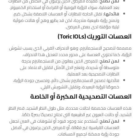
لمن تصلح:
مفيدة للمرضى الذين يرغبون في التخلص من النظارات
بعد العملية، سواء للرؤية اليومية أو القراءة أو استخدام الكمبيوتر.
فائدتها:
تقلل الحاجة للنظارات أو العدسات اللاصقة بشكل كبير،
وتمنح رؤية طبيعية متدرجة، لكن قد يظهر وهج أو هالات ضوئية
ليلية مؤقتة لدى بعض المرضى.
العدسات التوريك (Toric IOLs)
مصممة لتصحيح الاستجماتيزم، وهو الانحراف القرني الذي يسبب تشوش
الرؤية، كما تحتوي العدسة على محور محدد لتعديل هذا الانحراف.
لمن تصلح:
للمرضى الذين يعانون من الاستجماتيزم بدرجة
متوسطة أو شديدة، وتعتبر الحل الأمثل لتقليل الاعتماد على
النظارات التصحيحية بعد العملية.
فائدتها: تصحيح الاستجماتيزم بشكل دائم، وتحسين جودة الرؤية،
خصوصًا للرؤية البعيدة، وتقليل التشويش الليلي.
العدسات التصحيحية المكبرة أو الخاصة
هذه العدسات مخصصة لحالات محددة، مثل طول النظر الشديد، قصر النظر
الشديد، أو حالات العيون غير الطبيعية التي تحتاج تصحيحًا بصريًا خاصًا.
لمن تصلح:
تُستخدم عند وجود قيود أو تشوهات في العين تجعل
العدسات القياسية غير فعّالة، أو للمرضى الذين يرغبون في أفضل
جودة رؤية ممكنة لجميع المسافات.