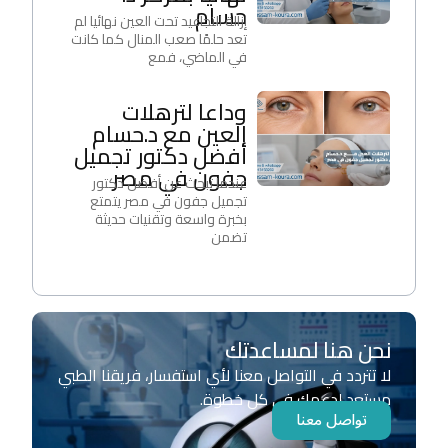
حسام
إزالة التجاعيد تحت العين نهائيا لم
تعد حلمًا صعب المنال كما كانت
في الماضي، فمع
وداعا لترهلات
العين مع د.حسام
أفضل دكتور تجميل
جفون في مصر
عندما تبحث عن أفضل دكتور
تجميل جفون في مصر يتمتع
بخبرة واسعة وتقنيات حديثة
تضمن
نحن هنا لمساعدتك
لا تتردد في التواصل معنا لأي استفسار، فريقنا الطبي
مستعد لدعمك في كل خطوة.
تواصل معنا