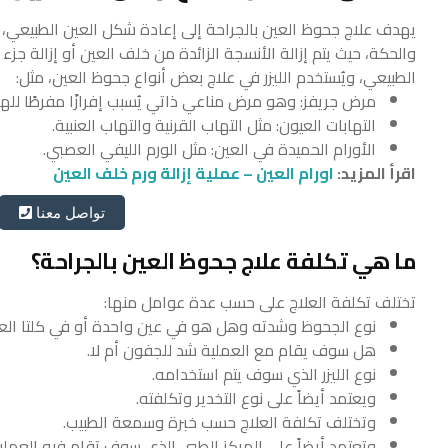
يهدف علاج جحوظ العين بالجراحة إلى إعادة شكل العين الطبيعي، 
والحكة، حيث يتم إزالة الأنسجة الزائدة من خلف العين أو إزالة جز
الطبيعي، ويُستخدم الليزر في علاج بعض أنواع جحوظ العين، مثل:
مرض جريفز: وهو مرض مناعي ذاتي يُسبب إفرازًا مفرطًا للهر
التهابات العيون: مثل التهاب القرنية والتهاب العنبية.
الأورام الحميدة في العين: مثل الورم الليفي العصبي.
اقرأ المزيد:
اورام العين – عملية إزالة ورم خلف العين
تواصل معنا
ما هي تكلفة علاج جحوظ العين بالجراحة؟
تختلف تكلفة العلاج على حسب عدة عوامل منها:
نوع الجحوظ وشدته وهل هو في عين واحدة أو في كلتا العي
هل سوف يقام مع العملية شد للجفون أم لا.
نوع الليزر الذي سوف يتم استخدامه.
ويعتمد أيضاً على نوع التخدير وتكلفته.
وتختلف تكلفة العلاج حسب خبرة وسمعة الطبيب.
وتعتمد أيضاً علي المركز الطبي الذي سوف تقام فيه العملي