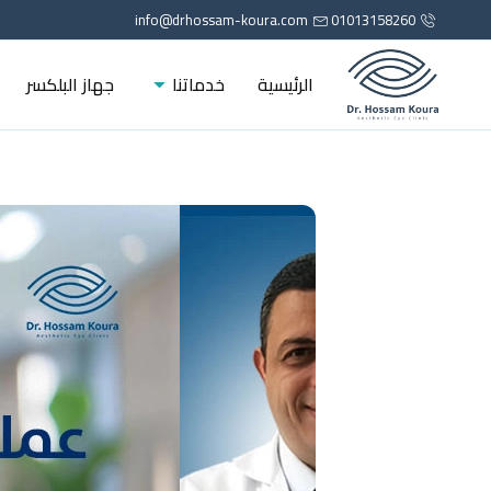
info@drhossam-koura.com
01013158260
الرئيسية
خدماتنا
جهاز البلكسر