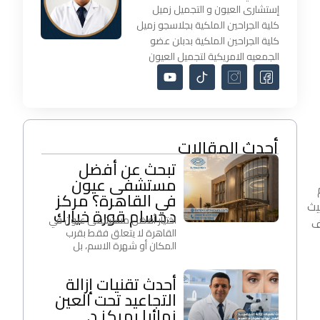
إستشارى العيون و التجميل زميل
كلية الجراحين الملكية بجلاسجو زميل
كلية الجراحين الملكية بدبلن عضو
الجمعيه الامريكية لتجميل العيون
أحدث المقالات
تبحث عن أفضل
مستشفى عيون
في القاهرة؟ مركز
يث
د.حسام قورة خيارك
اختيار أفضل مستشفى عيون في
ف
القاهرة لا يتعلق فقط بقرب
المكان أو شهرة الاسم، بل
أحدث تقنيات إزالة
التجاعيد تحت العين
نهائيا بمركز د.