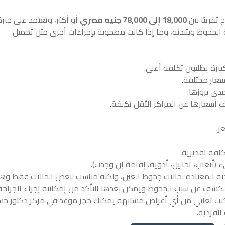
تقريبًا بين
18,000 إلى 78,000 جنيه مصري
أو أكثر، وتعتمد على خبرة
حالة الجحوظ وشدته، وما إذا كانت مصحوبة بإجراءات أخرى مثل تجميل
بيرة يطلبون تكلفة أعلى.
أسعار مختلفة.
دى بروزها.
 أسعارها عن المراكز الأقل تكلفة.
ر.
لفة تقديرية.
أتعاب، تحاليل، أدوية، إقامة إن وجدت).
حية المعتادة لحالات جحوظ العين، ولكنه مناسب لبعض الحالات فقط وهذ
للكشف عن سبب الجحوظ ويمكن بعدها التأكد من إمكانية إجراء الجراح
ا كنت تعاني من أي أعراض مشابهة يمكنك حجز موعد في مركز دكتور حس
الفردية.