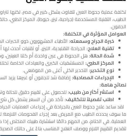
تكلفة عملية جحوظ العين تتفاوت بشكل كبير في مصر، لكنها تتراوح 
الطبيب، التقنية المستخدمة (جراحية، ليزر، خيوط)، المركز الطبي، 
الجفون.
العوامل المؤثرة في التكلفة:
خبرة الجراح وسمعته:
الأطباء المشهورون ذوو الخبرات الك
تقنية العلاج:
الجراحة التقليدية، الليزر، أو تقنيات أحدث لها 
شدة الحالة:
هل الجحوظ في عين واحدة أم كلتا العينين، وم
المركز الطبي:
المستشفيات الكبرى والعيادات الخاصة تختلف
نوع التخدير:
التخدير الكلي أغلى من الموضعي.
الإجراءات المصاحبة:
إضافة شد للجفون أو غيرها يزيد السع
نصائح هامة:
استشر أكثر من طبيب:
للحصول على تقييم دقيق للحالة وتك
اطلب تفصيلاً للتكاليف:
تأكد من أن السعر يشمل كل شيء (
لقد ساعد علاج جحوظ العين بالجراحة في إجراءات العمليات الجرا
ما سوف يحدده الطبيب مع المريض بعد إجراء الفحوصات اللازمة؛ 
العملية.
في الختام، من المهم دائمًا استشارة طبيبك المختص إذ
لتقديم التقييم اللازم ووصف العلاج المناسب بناءً على حالتك الصحية 