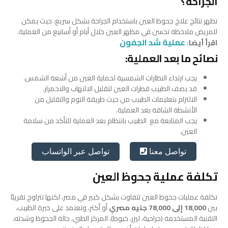
الجراحة؟
تظهر نتائج علاج جحوظ العين باستخدام الجراحة بشكل سريع، حيث يمكن
للمريض ملاحظة تحسن في مظهر العين خلال أيام أو أسابيع من العملية.
عملية شد الجفون
اقرأ أيضا:
نصائح ما بعد العملية:
يجب ارتداء النظارات الشمسية لحماية العين من أشعة الشمس.
قد يصف الطبيب قطرات العين لتقليل الالتهاب والاحمرار.
الالتزام بتعليمات الطبيب من حيث طريقة النوم والتقليل من
الأنشطة الشاقة بعد العملية.
يجب المتابعة مع الطبيب بانتظام بعد العملية للتأكد من سلامة
العين.
تواصل عبر الواتساب
تواصل معنا
تكلفة عملية جحوظ العين
تكلفة عمليات جحوظ العين تتفاوت بشكل كبير في مصر، لكنها تتراوح تقريبًا
بين
18,000 إلى 78,000 جنيه مصري
أو أكثر، وتعتمد على خبرة الطبيب،
التقنية المستخدمة (جراحية، ليزر، خيوط)، المركز الطبي، حالة الجحوظ وشدته،