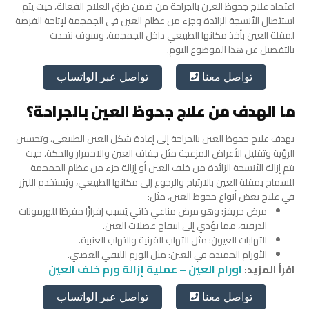
اعتماد علاج جحوظ العين بالجراحة
من ضمن طرق العلاج الفعالة، حيث يتم
استئصال الأنسجة الزائدة وجزء من عظام العين في الجمجمة لإتاحة الفرصة
لمقلة العين بأخذ مكانها الطبيعي داخل الجمجمة، وسوف نتحدث
بالتفصيل عن هذا الموضوع اليوم.
تواصل عبر الواتساب
تواصل معنا
ما الهدف من علاج جحوظ العين بالجراحة؟
يهدف علاج جحوظ العين بالجراحة إلى إعادة شكل العين الطبيعي، وتحسين
الرؤية وتقليل الأعراض المزعجة مثل جفاف العين والاحمرار والحكة، حيث
يتم إزالة الأنسجة الزائدة من خلف العين أو إزالة جزء من عظام الجمجمة
للسماح بمقلة العين بالارتياح والرجوع إلى مكانها الطبيعي، ويُستخدم الليزر
في علاج بعض أنواع جحوظ العين، مثل:
مرض جريفز: وهو مرض مناعي ذاتي يُسبب إفرازًا مفرطًا للهرمونات
الدرقية، مما يؤدي إلى انتفاخ عضلات العين.
التهابات العيون: مثل التهاب القرنية والتهاب العنبية.
الأورام الحميدة في العين: مثل الورم الليفي العصبي.
اورام العين – عملية إزالة ورم خلف العين
اقرأ المزيد:
تواصل عبر الواتساب
تواصل معنا