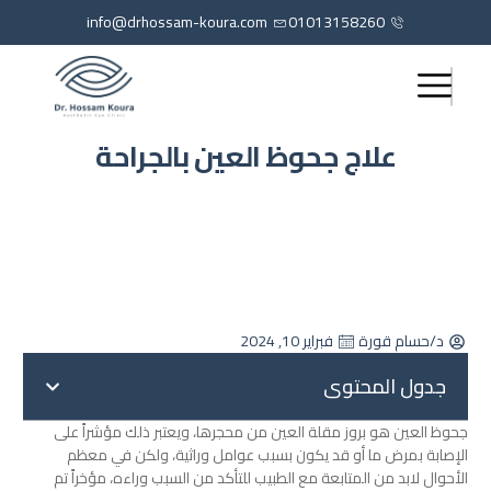
info@drhossam-koura.com
01013158260
علاج جحوظ العين بالجراحة
د/حسام قورة
فبراير 10, 2024
جدول المحتوى
جحوظ العين هو بروز مقلة العين من محجرها، ويعتبر ذلك مؤشراً على
الإصابة بمرض ما أو قد يكون بسبب عوامل وراثية، ولكن في معظم
الأحوال لابد من المتابعة مع الطبيب للتأكد من السبب وراءه،
مؤخراً تم