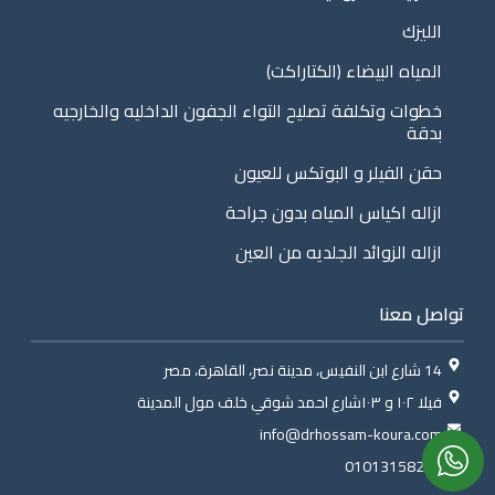
الليزك
المياه البيضاء (الكتاراكت)
خطوات وتكلفة تصليح التواء الجفون الداخليه والخارجيه
بدقة
حقن الفيلر و البوتكس للعيون
ازاله اكياس المياه بدون جراحة
ازاله الزوائد الجلديه من العين
تواصل معنا
14 شارع ابن النفيس، مدينة نصر، القاهرة، مصر
فيلا ١٠٢ و ١٠٣شارع احمد شوقي خلف مول المدينة
info@drhossam-koura.com
01013158260