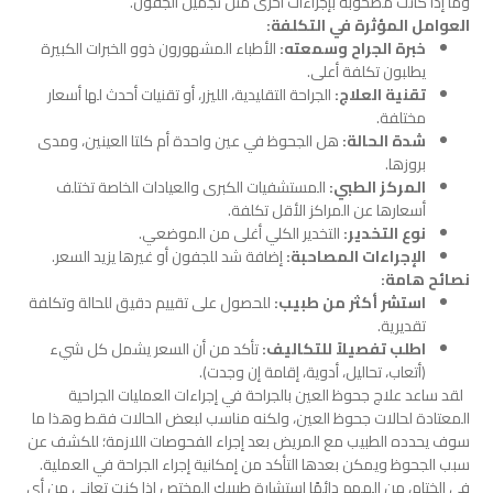
وما إذا كانت مصحوبة بإجراءات أخرى مثل تجميل الجفون.
العوامل المؤثرة في التكلفة:
خبرة الجراح وسمعته:
الأطباء المشهورون ذوو الخبرات الكبيرة
يطلبون تكلفة أعلى.
تقنية العلاج:
الجراحة التقليدية، الليزر، أو تقنيات أحدث لها أسعار
مختلفة.
شدة الحالة:
هل الجحوظ في عين واحدة أم كلتا العينين، ومدى
بروزها.
المركز الطبي:
المستشفيات الكبرى والعيادات الخاصة تختلف
أسعارها عن المراكز الأقل تكلفة.
نوع التخدير:
التخدير الكلي أغلى من الموضعي.
الإجراءات المصاحبة:
إضافة شد للجفون أو غيرها يزيد السعر.
نصائح هامة:
استشر أكثر من طبيب:
للحصول على تقييم دقيق للحالة وتكلفة
تقديرية.
اطلب تفصيلاً للتكاليف:
تأكد من أن السعر يشمل كل شيء
(أتعاب، تحاليل، أدوية، إقامة إن وجدت).
لقد ساعد علاج جحوظ العين بالجراحة في إجراءات العمليات الجراحية
المعتادة لحالات جحوظ العين، ولكنه مناسب لبعض الحالات فقط وهذا ما
سوف يحدده الطبيب مع المريض بعد إجراء الفحوصات اللازمة؛ للكشف عن
سبب الجحوظ ويمكن بعدها التأكد من إمكانية إجراء الجراحة في العملية.
في الختام، من المهم دائمًا استشارة طبيبك المختص إذا كنت تعاني من أي