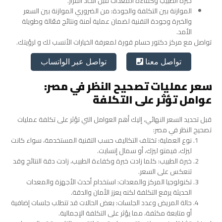
خبرة الطبيب وكفاءة المعدات قبل اتخاذ القرار.
الموازنة بين التكلفة والجودة: من الضروري الموازنة بين السعر
والخبرة وجودة التقنية لضمان عملية آمنة ونتائج فعّالة وطويلة
الأمد.
تواصل مع مركز دكتور حسام قورة لمعرفة الخيارات الأنسب لك و لرؤيتك.
تواصل عبر الواتساب
تواصل معنا
سعر عمليات تصحيح النظر في مصر:
عوامل تؤثر على التكلفة
قبل تحديد السعر النهائي، إليك أهم العوامل التي تؤثر على تكلفة عمليات
تصحيح النظر في مصر:
نوع العملية: تختلف التكاليف حسب التقنية المستخدمة، سواء كانت
ليزك، فيمتو ليزك، أو سمال إنسايت.
خبرة الطبيب: كلما زادت خبرة وكفاءة الطبيب، زادت دقة النتائج وقد
تنعكس على السعر.
تكنولوجيا المركز والمعدات: استخدام أحدث الأجهزة والمعدات
الحديثة يرفع التكلفة لكنه يعزز الأمان والدقة.
حالة المريض وعدد الجلسات: بعض الحالات قد تتطلب جلسات إضافية
أو متابعة مكثفة، مما يؤثر على التكلفة الإجمالية.