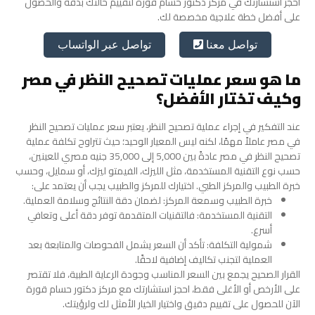
احجز استشارتك في مركز دكتور حسام قورة لتقييم حالتك بدقة والحصول
على أفضل خطة علاجية مخصصة لك.
تواصل عبر الواتساب
تواصل معنا
ما هو سعر عمليات تصحيح النظر في مصر
وكيف تختار الأفضل؟
عند التفكير في إجراء عملية تصحيح النظر، يعتبر سعر عمليات تصحيح النظر
في مصر عاملاً مهمًا، لكنه ليس المعيار الوحيد؛ حيث تتراوح تكلفة عملية
تصحيح النظر في مصر عادةً بين 5,000 إلى 35,000 جنيه مصري للعينين،
حسب نوع التقنية المستخدمة، مثل الليزك، الفيمتو ليزك، أو سمايل، وحسب
خبرة الطبيب والمركز الطبي.
اختيارك للمركز والطبيب يجب أن يعتمد على:
خبرة الطبيب وسمعة المركز: لضمان دقة النتائج وسلامة العملية.
التقنية المستخدمة: فالتقنيات المتقدمة توفر دقة أعلى وتعافي
أسرع.
شمولية التكلفة: تأكد أن السعر يشمل الفحوصات والمتابعة بعد
العملية لتجنب تكاليف إضافية لاحقًا.
القرار الصحيح يجمع بين السعر المناسب وجودة الرعاية الطبية، فلا تقتصر
على الأرخص أو الأغلى فقط، احجز استشارتك مع مركز دكتور حسام قورة
الآن للحصول على تقييم دقيق واختيار الخيار الأمثل لك ولرؤيتك.