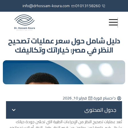
info@drhossam-koura.com
01013158260
دليل شامل حول سعر عمليات تصحيح
النظر في مصر: خياراتك وتكاليفك
د/حسام قورة
فبراير 10, 2026
جدول المحتوى
تُعد عمليات تصحيح النظر من الإجراءات الطبية التي تحسّن جودة حياتك
بشكل كبير، خاصة لمن يعانون من قصر النظر، طول النظر، أو الاستجماتيزم،