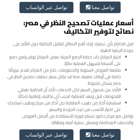
تواصل عبر الواتساب
تواصل معنا
أسعار عمليات تصحيح النظر في مصر:
نصائح لتوفير التكاليف
قبل الالتزام بأي عملية، إليك أهم النصائح لتقليل التكلفة دون التأثير على
جودة الرعاية الطبية:
اختيار المراكز ذات خطط الدفع المرنة: بعض المراكز توفر برامج دفع
على أقساط لتسهيل العملية ماليًا.
متابعة العروض السنوية والخصومات: كثير من المراكز تقدم عروضًا
خاصة في أوقات معينة، مما قد يقلل سعر عمليات تصحيح النظر في
مصر بشكل ملحوظ.
التأكد من شمول السعر لكل الخدمات: تأكد أن التكلفة تغطي
الفحوصات قبل وبعد العملية لتجنب أي تكاليف إضافية لاحقًا.
استشارة أكثر من طبيب: المقارنة بين أكثر من مركز وطبيب تساعدك
على اختيار الأنسب من حيث الجودة والسعر.
تواصل مع مركز دكتور حسام قورة للاستفادة من أفضل العروض
والخدمات المتكاملة وضمان عملية آمنة وفعّالة.
تواصل عبر الواتساب
تواصل معنا