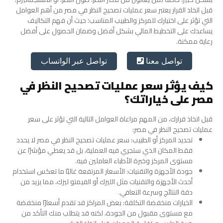
قبل اتخاذ القرار يعتبر سعر عمليات تصحيح النظر في مصر من أهم العوامل
التي تؤثر على اختيارك للمركز والطبيب المناسب؛ حيث أن فهم التكاليف
يساعدك على التخطيط المالي بشكل أفضل وضمان الحصول على أفضل
رعاية ممكنة.
تواصل عبر الواتساب
تواصل معنا
كيف يؤثر سعر عمليات تصحيح النظر في
مصر على خياراتك؟
قبل اتخاذ قرارك، من المهم مراعاة العوامل التالية التي تؤثر على سعر
عمليات تصحيح النظر في مصر:
تحديد المركز أو الطبيب: سعر عمليات تصحيح النظر في مصر لا يحدد
فقط المكان الذي ستجري فيه العملية، بل قد يعطي مؤشرًا عن
مستوى المركز وخبرة الأطباء العاملين فيه.
جودة الأجهزة والتقنيات: الأسعار المرتفعة غالبًا ما تعكس استخدام
أحدث الأجهزة والتقنيات مثل الليزك أو الفيمتو ليزك، مما يزيد من
دقة النتائج وسرعة التعافي.
الخيارات منخفضة التكلفة: بعض المراكز قد تقدم أسعارًا منخفضة
مع مستوى مقبول من الجودة، لكنه قد يتطلب منك التأكد من