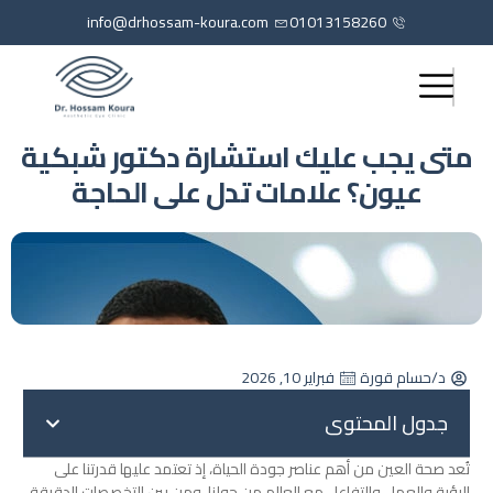
info@drhossam-koura.com
01013158260
متى يجب عليك استشارة دكتور شبكية
عيون؟ علامات تدل على الحاجة
د/حسام قورة
فبراير 10, 2026
جدول المحتوى
تُعد صحة العين من أهم عناصر جودة الحياة، إذ تعتمد عليها قدرتنا على
الرؤية والعمل والتفاعل مع العالم من حولنا، ومن بين التخصصات الدقيقة