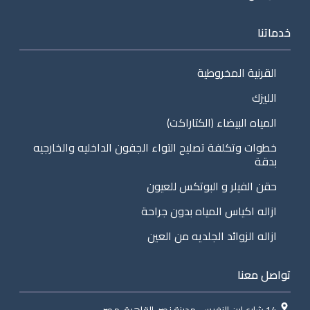
خدماتنا
القرنية المخروطية
الليزك
المياه البيضاء (الكتاراكت)
خطوات وتكلفة تصليح التواء الجفون الداخليه والخارجيه
بدقة
حقن الفيلر و البوتكس للعيون
ازاله اكياس المياه بدون جراحة
ازاله الزوائد الجلديه من العين
تواصل معنا
14 شارع ابن النفيس، مدينة نصر، القاهرة، مصر