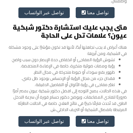
واطمئنان.
تواصل عبر الواتساب
تواصل معنا
متى يجب عليك استشارة دكتور شبكية
عيون؟ علامات تدل على الحاجة
هناك أعراض لا يجب تجاهلها أبدًا، لأنها قد تكون مؤشرًا على وجود مشكلة
في الشبكية، ومن أبرزها:
تشوش الرؤية المفاجئ أو انخفاض حدة الإبصار دون سبب واضح.
رؤية ومضات ضوئية متكررة، خاصة في الإضاءة المنخفضة.
ظهور بقع سوداء أو خيوط متحركة في مجال النظر.
فقدان جزء من مجال الرؤية أو الإحساس بوجود ظل جانبي.
تغيّر مفاجئ في رؤية الألوان أو التفاصيل الدقيقة.
في هذه الحالات، يصبح التوجه إلى
افضل دكتور شبكية عيون بمصر
أمرًا
ضروريًا لتفادي المضاعفات، ويوضح دكتور حسام قورة أن سرعة التدخل
الطبي قد تُحدث فارقًا كبيرًا في نتائج العلاج، خاصة في الحالات الطارئة
المرتبطة بانفصال الشبكية أو النزيف الداخلي.ش
تواصل عبر الواتساب
تواصل معنا