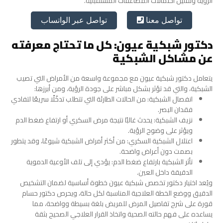
الرؤية وتقليل احتمالات المضاعفات المستقبلية.
تواصل عبر الواتساب
تواصل معنا
دكتور شبكية عيون: كل ما تحتاج معرفته
عن مشاكل الشبكية
يتعامل دكتور شبكية عيون مع مجموعة واسعة من الأمراض التي تصيب
الشبكية، والتي قد تؤثر بشكل مباشر على جودة الرؤية، ومن أبرزها:
انفصال الشبكية: من الحالات الطارئة التي تتطلب تدخّلًا سريعًا لتفادي
فقدان البصر.
نزيف الشبكية: يحدث غالبًا نتيجة مرض السكري أو ارتفاع ضغط الدم
ويؤثر على وضوح الرؤية.
اعتلال الشبكية السكري: من أكثر أمراض الشبكية شيوعًا، وقد يتطور
بصمت دون أعراض واضحة.
تأثر الشبكية بارتفاع ضغط الدم: يؤدي إلى تلف الأوعية الدموية
الدقيقة داخل العين.
ويُعد اختيار دكتور تخصص شبكية عيون خطوة أساسية لضمان التشخيص
الدقيق ووضع الخطة العلاجية المناسبة لكل حالة، ويحرص دكتور حسام
قورة على شرح تفاصيل المرض للمريض بلغة بسيطة وواضحة، مما
يساعده على فهم حالته الصحية واتخاذ القرار العلاجي الصحيح بثقة