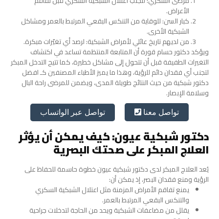
مرضى السكري: لتجنب اعتلال الشبكية السكري قبل تفاقم
الأعراض.
كبار السن: للوقاية من التنكس البقعي المرتبط بالعمر ومشاكل
الشبكية الأخرى.
من لديهم تاريخ عائلي لأمراض الشبكية: لرصد أي تغيّرات مبكرة.
ويؤكد دكتور حسام قورة أن المتابعة المنتظمة تساعد في اكتشاف
التغيرات الطفيفة قبل أن تتحول إلى مشاكل خطيرة، كما تتيح التدخل المبكر
لتجنب أي فقدان دائم للرؤية، وهذا ما يميز الأطباء المصنفين كـ افضل
دكتور شبكية من حيث النتائج طويلة المدى، ويضمن للمرضى راحة البال
وسلامة الإبصار.
تواصل عبر الواتساب
تواصل معنا
دكتور شبكية عيون: كيف يمكن أن يؤثر
العلاج المبكر على صحتك البصرية
يُعد العلاج المبكر لدى دكتور شبكية عيون خطوة حاسمة للحفاظ على
الرؤية ومنع فقدان البصر، إذ يمكن أن:
يمنع تفاقم الأمراض المزمنة مثل اعتلال الشبكية السكري
والتنكس البقعي المرتبط بالعمر.
يقلل من مضاعفات الشبكية ويحد من الحاجة لتدخلات جراحية