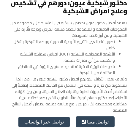
دكتور شبكية عيون: دورهم في تشخيص
وعلاج أمراض الشبكية
يعتمد
أفضل دكتور عيون تخصص شبكية في القاهرة
على مجموعة من
الفحوصات الدقيقة والمتقدمة لتحديد طبيعة المرض ودرجة تأثيره على
الشبكية، ومن أبرز هذه الفحوصات:
تصوير قاع العين: لتقييم الأوعية الدموية ووضع الشبكية بشكل
كامل.
الأشعة المقطعية للشبكية (OCT): لقياس سماكة الشبكية
والكشف عن أي تغيّرات دقيقة.
فحوصات الرؤية الدقيقة: لتحديد مستوى الرؤية في المناطق
المختلفة من الشبكية.
ويُعرف بعض الأطباء بكونهم افضل دكتور شبكية عيون في مصر لما
يمتلكونه من خبرة واسعة في التعامل مع الحالات المعقدة، إضافةً إلى
استخدام أحدث الأجهزة الطبية وتقنيات العلاج الحديثة، ومن بين هؤلاء
الأطباء، يُعد دكتور حسام قورة مثالًا للطبيب الذي يضع خطة علاجية
متكاملة ومخصصة لكل مريض، مع متابعة دقيقة لضمان أفضل النتائج
الممكنة.
تواصل عبر الواتساب
تواصل معنا