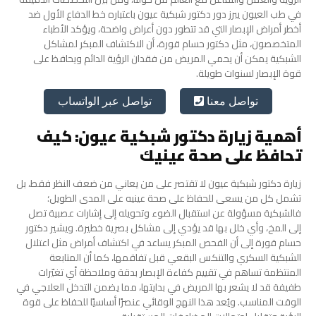
في طب العيون يبرز دور دكتور شبكية عيون باعتباره خط الدفاع الأول ضد
أخطر أمراض الإبصار التي قد تتطور دون أعراض واضحة، ويؤكد الأطباء
المتخصصون، مثل دكتور حسام قورة، أن الاكتشاف المبكر لمشاكل
الشبكية يمكن أن يحمي المريض من فقدان الرؤية الدائم ويحافظ على
قوة الإبصار لسنوات طويلة.
تواصل عبر الواتساب
تواصل معنا
أهمية زيارة دكتور شبكية عيون: كيف
تحافظ على صحة عينيك
زيارة دكتور شبكية عيون لا تقتصر على من يعاني من ضعف النظر فقط، بل
تشمل كل من يسعى للحفاظ على صحة عينيه على المدى الطويل؛
فالشبكية مسؤولة عن استقبال الضوء وتحويله إلى إشارات عصبية تصل
إلى المخ، وأي خلل بها قد يؤدي إلى مشاكل بصرية خطيرة.
ويشير دكتور
حسام قورة إلى أن الفحص المبكر يساعد في اكتشاف أمراض مثل اعتلال
الشبكية السكري والتنكس البقعي قبل تفاقمها، كما أن المتابعة
المنتظمة تساهم في تقييم كفاءة الإبصار بدقة وملاحظة أي تغيّرات
طفيفة قد لا يشعر بها المريض في بدايتها، مما يضمن التدخل العلاجي في
الوقت المناسب.
ويُعد هذا النهج الوقائي عنصرًا أساسيًا للحفاظ على قوة