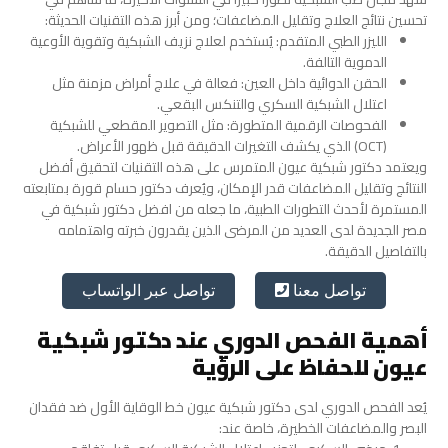
تحسين نتائج العلاج وتقليل المضاعفات؛ ومن أبرز هذه التقنيات الحديثة:
الليزر الطبي المتقدم: يُستخدم لعلاج نزيف الشبكية وتقوية الأوعية
الدموية التالفة.
الحقن الدوائية داخل العين: فعالة في علاج أمراض مزمنة مثل
اعتلال الشبكية السكري والتنكس البقعي.
الفحوصات الرقمية المتطورة: مثل التصوير المقطعي للشبكية
(OCT) الذي يكشف التغيرات الدقيقة قبل ظهور الأعراض.
ويعتمد دكتور شبكية عيون المتمرس على هذه التقنيات لتحقيق أفضل
النتائج وتقليل المضاعفات قدر الإمكان، ويُعرف دكتور حسام قورة بمتابعته
المستمرة لأحدث التطورات الطبية، ما جعله من افضل دكتور شبكية في
مصر الجديدة لدى العديد من المرضى الذين يقدرون خبرته واهتمامه
بالتفاصيل الدقيقة.
تواصل عبر الواتساب
تواصل معنا
أهمية الفحص الدوري عند دكتور شبكية
عيون للحفاظ على الرؤية
يُعد الفحص الدوري لدى دكتور شبكية عيون خط الوقاية الأول ضد فقدان
البصر والمضاعفات الخطيرة، خاصة عند: