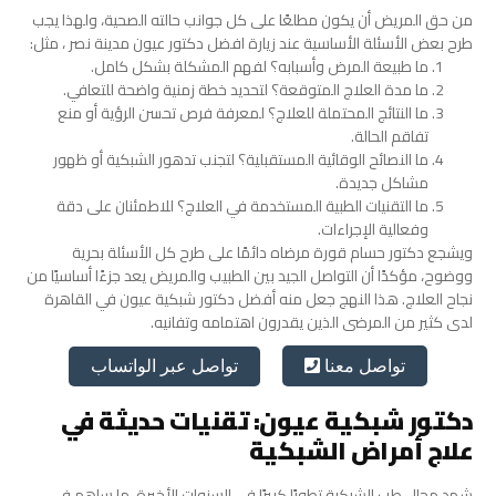
من حق المريض أن يكون مطلعًا على كل جوانب حالته الصحية، ولهذا يجب
طرح بعض الأسئلة الأساسية عند زيارة
افضل دكتور عيون مدينة نصر
، مثل:
ما طبيعة المرض وأسبابه؟ لفهم المشكلة بشكل كامل.
ما مدة العلاج المتوقعة؟ لتحديد خطة زمنية واضحة للتعافي.
ما النتائج المحتملة للعلاج؟ لمعرفة فرص تحسن الرؤية أو منع
تفاقم الحالة.
ما النصائح الوقائية المستقبلية؟ لتجنب تدهور الشبكية أو ظهور
مشاكل جديدة.
ما التقنيات الطبية المستخدمة في العلاج؟ للاطمئنان على دقة
وفعالية الإجراءات.
ويشجع دكتور حسام قورة مرضاه دائمًا على طرح كل الأسئلة بحرية
ووضوح، مؤكدًا أن التواصل الجيد بين الطبيب والمريض يعد جزءًا أساسيًا من
نجاح العلاج. هذا النهج جعل منه أفضل دكتور شبكية عيون في القاهرة
لدى كثير من المرضى الذين يقدرون اهتمامه وتفانيه.
تواصل عبر الواتساب
تواصل معنا
دكتور شبكية عيون: تقنيات حديثة في
علاج أمراض الشبكية
شهد مجال طب الشبكية تطورًا كبيرًا في السنوات الأخيرة، ما ساهم في