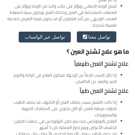
تشنج الوجه النصفي ويؤثر على جانب واحد من الوجه ويؤثر على
العضلات المتحكمة في العين وكذلك الفم، ويكون سببه انضغاط
العصب الوجهي من أحد الشرايين أو قد يكون نتيجة التعرض لصدمة
نفسية شديدة.
تواصل عبر الواتساب
تواصل معنا
ما هو علاج تشنج العين ؟
علاج تشنج العين طبيعياً
إذا كان السبب ناجماً عن الإجهاد فيكون العلاج في الراحة والنوم
الجيد والبعد عن الكافيين.
علاج تشنج العين طبياً
إذا كانت التشنج بسبب جفاف العين أو الالتهاب قد يصف الطبيب
قطرات مرطبة للعين، أو التي تحتوي على المضادات الحيوية
والستيرويدات.
العلاج بالبوتوكس حيث يتم حقن البوتوكس في عضلات الجفن؛
لتخفيف الأعراض ويتم تكرار العملية كل 3 أشهر.
قد يصف الطبيب بعض الأدوية لتخفيف الأعراض مثل مضادات