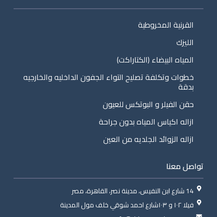
القرنية المخروطية
الليزك
المياه البيضاء (الكتاراكت)
خطوات وتكلفة تصليح التواء الجفون الداخليه والخارجيه
بدقة
حقن الفيلر و البوتكس للعيون
ازاله اكياس المياه بدون جراحة
ازاله الزوائد الجلديه من العين
تواصل معنا
14 شارع ابن النفيس، مدينة نصر، القاهرة، مصر
فيلا ١٠٢ و ١٠٣شارع احمد شوقي خلف مول المدينة