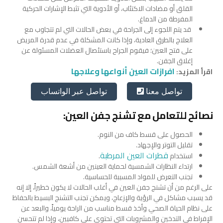
القلق أو مضادات الاكتئاب، أو الأدوية التي تثبط الإشارات الحركية
المفرطة من الدماغ.
قد يتم اللجوء إلى الجراحة في بعض الحالات التي لم تتجاوب مع
العلاج بالطرق العادية، وإذا كانت المشكلة في عدم قدرة المريض
على فتح العين؛ فيقوم الجراح باستئصال العضلات المسئولة عن
إغلاق الجفن.
افرازات العين أنواعها وعلاجها
اقرأ المزيد:
تواصل عبر الواتساب
تواصل معنا
نصائح للتعامل مع تشنج جفن العين:
الحصول على قسط كاف من النوم.
تقليل التوتر والإجهاد.
قطرات العين المرطبة
استخدام
.
ارتداء النظارات الشمسية لحماية العينين من أشعة الشمس.
تجنب التعرض للمواد المسببة للحساسية.
على الرغم من أن تشنج جفن العين في أغلب الحالات لا يكون خطيراً، إلا إنه
قد يسبب مشاكل في الرؤية والإزعاج، ويمكن تجنب التشنج البسيط بالحفاظ
على نظام الحياة الصحي وأخذ قسط مناسب من الراحة يومياً، والبعد عن
الإفراط في التدخين والمشروبات التي تحتوي على كافيين، وإذا لم تتحسن