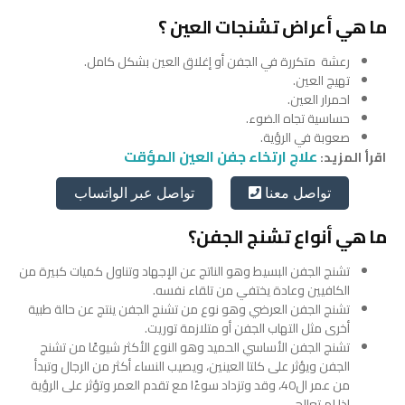
ما هي أعراض تشنجات العين ؟
رعشة متكررة في الجفن أو إغلاق العين بشكل كامل.
تهيج العين.
احمرار العين.
حساسية تجاه الضوء.
صعوبة في الرؤية.
علاج ارتخاء جفن العين المؤقت
اقرأ المزيد:
تواصل عبر الواتساب
تواصل معنا
ما هي أنواع تشنج الجفن؟
تشنج الجفن البسيط وهو الناتج عن الإجهاد وتناول كميات كبيرة من
الكافيين وعادة يختفي من تلقاء نفسه.
تشنج الجفن العرضي وهو نوع من تشنج الجفن ينتج عن حالة طبية
أخرى مثل التهاب الجفن أو متلازمة توريت.
تشنج الجفن الأساسي الحميد وهو النوع الأكثر شيوعًا من تشنج
الجفن ويؤثر على كلتا العينين، ويصيب النساء أكثر من الرجال وتبدأ
من عمر ال40، وقد وتزداد سوءًا مع تقدم العمر وتؤثر على الرؤية
إذا لم تعالج.